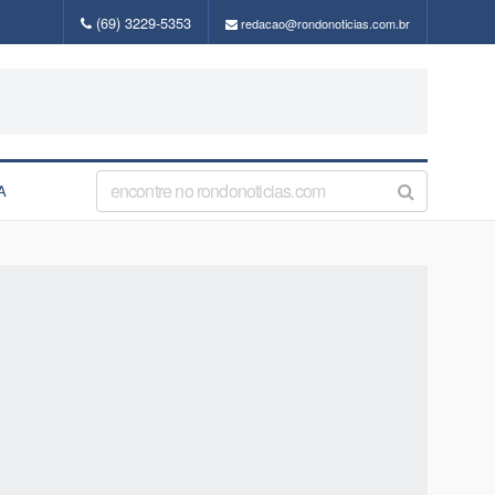
(69) 3229-5353
redacao@rondonoticias.com.br
A