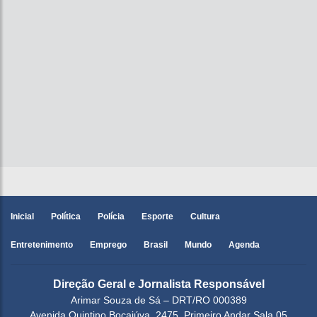
Inicial
Política
Polícia
Esporte
Cultura
Entretenimento
Emprego
Brasil
Mundo
Agenda
Direção Geral e Jornalista Responsável
Arimar Souza de Sá – DRT/RO 000389
Avenida Quintino Bocaiúva, 2475, Primeiro Andar Sala 05