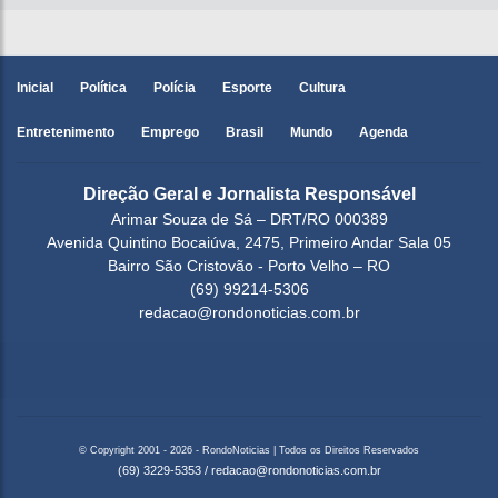
Inicial
Política
Polícia
Esporte
Cultura
Entretenimento
Emprego
Brasil
Mundo
Agenda
Direção Geral e Jornalista Responsável
Arimar Souza de Sá – DRT/RO 000389
Avenida Quintino Bocaiúva, 2475, Primeiro Andar Sala 05
Bairro São Cristovão - Porto Velho – RO
(69) 99214-5306
redacao@rondonoticias.com.br
© Copyright 2001 - 2026 - RondoNoticias | Todos os Direitos Reservados
(69) 3229-5353
/
redacao@rondonoticias.com.br