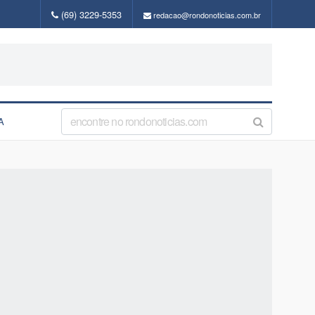
(69) 3229-5353
redacao@rondonoticias.com.br
A