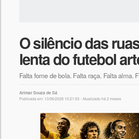
O silêncio das rua
lenta do futebol art
Falta fome de bola. Falta raça. Falta alma. Fa
Arimar Souza de Sá
Publicada em: 13/06/2026 10:21:53 - Atualizado
há 2 meses