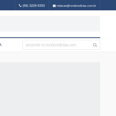
(69) 3229-5353
redacao@rondonoticias.com.br
A