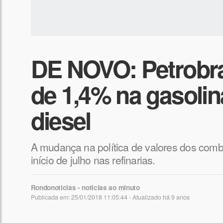
DE NOVO: ​Petrobr
de 1,4% na gasolin
diesel
A mudança na política de valores dos combu
início de julho nas refinarias.
Rondonoticias - noticias ao minuto
Publicada em: 25/01/2018 11:05:44 - Atualizado
há 9 anos