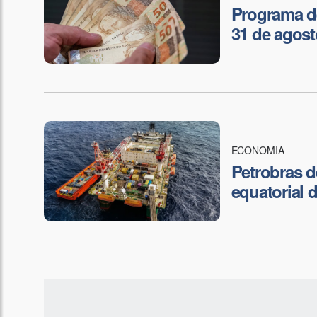
Programa de
31 de agost
ECONOMIA
Petrobras 
equatorial 