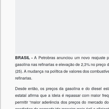
BRASIL -
A Petrobras anunciou um novo reajuste 
gasolina nas refinarias e elevação de 2,3% no preço do
(25). A mudança na política de valores dos combustíve
refinarias.
Desde então, os preços da gasolina e do diesel est
estatal afirma que a ideia é repassar com maior fre
permitir “maior aderência dos preços do mercado do
condições de competir “de maneira mais ágil e eficie