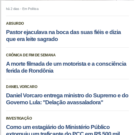
há 2 dias
- Em Política
ABSURDO
Pastor ejaculava na boca das suas fiéis e dizia
que era leite sagrado
CRÔNICA DE FIM DE SEMANA
A morte filmada de um motorista e a consciência
ferida de Rondônia
DANIEL VORCARO
Daniel Vorcaro entrega ministro do Supremo e do
Governo Lula: "Delação avassaladora"
INVESTIGAÇÃO
Como um estagiário do Ministério Público
extorquiu um traficante do PCC em R$ 500 mil