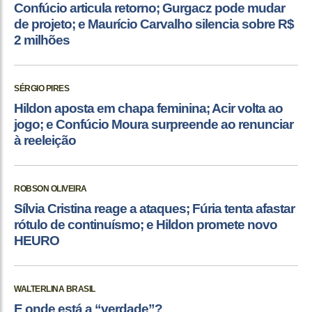
Confúcio articula retorno; Gurgacz pode mudar
de projeto; e Maurício Carvalho silencia sobre R$
2 milhões
SÉRGIO PIRES
Hildon aposta em chapa feminina; Acir volta ao
jogo; e Confúcio Moura surpreende ao renunciar
à reeleição
ROBSON OLIVEIRA
Sílvia Cristina reage a ataques; Fúria tenta afastar
rótulo de continuísmo; e Hildon promete novo
HEURO
WALTERLINA BRASIL
E onde está a “verdade”?