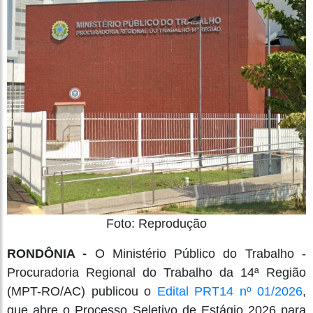
Foto: Reprodução
RONDÔNIA -
O Ministério Público do Trabalho -
Procuradoria Regional do Trabalho da 14ª Região
(MPT-RO/AC) publicou o
Edital PRT14 nº 01/2026
,
que abre o Processo Seletivo de Estágio 2026 para