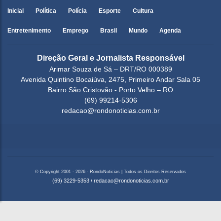
Inicial
Política
Polícia
Esporte
Cultura
Entretenimento
Emprego
Brasil
Mundo
Agenda
Direção Geral e Jornalista Responsável
Arimar Souza de Sá – DRT/RO 000389
Avenida Quintino Bocaiúva, 2475, Primeiro Andar Sala 05
Bairro São Cristovão - Porto Velho – RO
(69) 99214-5306
redacao@rondonoticias.com.br
© Copyright 2001 - 2026 - RondoNoticias | Todos os Direitos Reservados
(69) 3229-5353
/
redacao@rondonoticias.com.br