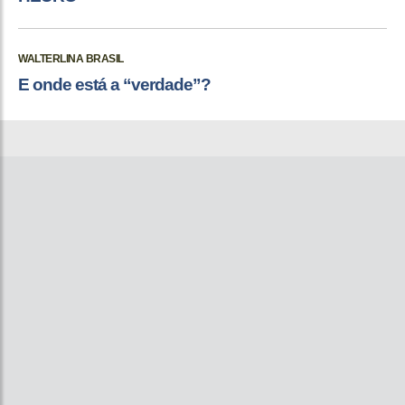
WALTERLINA BRASIL
E onde está a “verdade”?