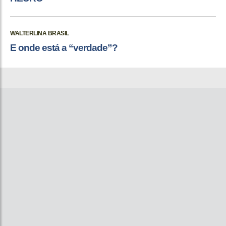
WALTERLINA BRASIL
E onde está a “verdade”?