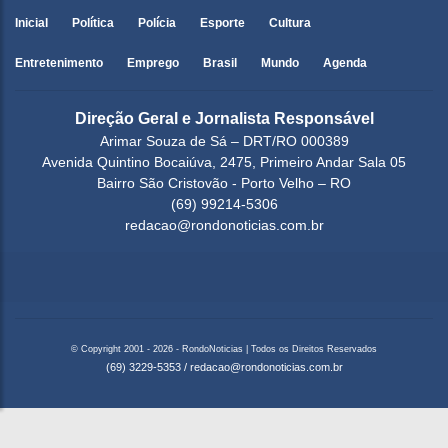
Inicial
Política
Polícia
Esporte
Cultura
Entretenimento
Emprego
Brasil
Mundo
Agenda
Direção Geral e Jornalista Responsável
Arimar Souza de Sá – DRT/RO 000389
Avenida Quintino Bocaiúva, 2475, Primeiro Andar Sala 05
Bairro São Cristovão - Porto Velho – RO
(69) 99214-5306
redacao@rondonoticias.com.br
© Copyright 2001 - 2026 - RondoNoticias | Todos os Direitos Reservados
(69) 3229-5353
/
redacao@rondonoticias.com.br