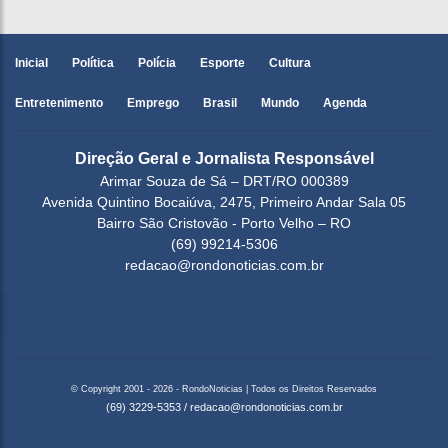
Inicial
Política
Polícia
Esporte
Cultura
Entretenimento
Emprego
Brasil
Mundo
Agenda
Direção Geral e Jornalista Responsável
Arimar Souza de Sá – DRT/RO 000389
Avenida Quintino Bocaiúva, 2475, Primeiro Andar Sala 05
Bairro São Cristovão - Porto Velho – RO
(69) 99214-5306
redacao@rondonoticias.com.br
© Copyright 2001 - 2026 - RondoNoticias | Todos os Direitos Reservados
(69) 3229-5353
/
redacao@rondonoticias.com.br