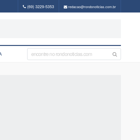
(69) 3229-5353
redacao@rondonoticias.com.br
A