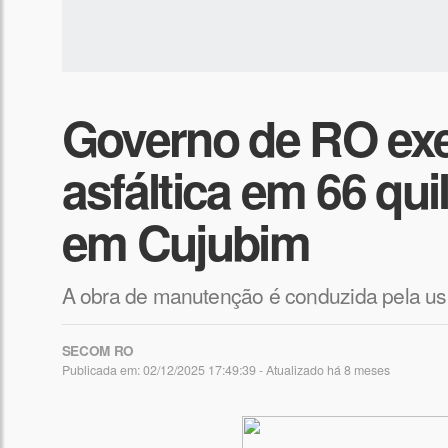
Governo de RO ex
asfáltica em 66 qu
em Cujubim
A obra de manutenção é conduzida pela usi
SECOM RO
Publicada em: 02/12/2025 17:49:39 - Atualizado
há 8 meses