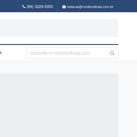
(69) 3229-5353
redacao@rondonoticias.com.br
A