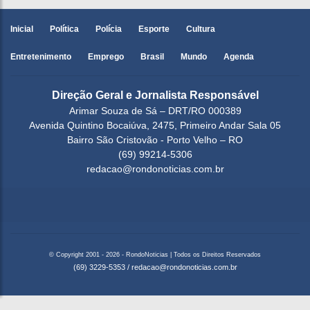
Inicial
Política
Polícia
Esporte
Cultura
Entretenimento
Emprego
Brasil
Mundo
Agenda
Direção Geral e Jornalista Responsável
Arimar Souza de Sá – DRT/RO 000389
Avenida Quintino Bocaiúva, 2475, Primeiro Andar Sala 05
Bairro São Cristovão - Porto Velho – RO
(69) 99214-5306
redacao@rondonoticias.com.br
© Copyright 2001 - 2026 - RondoNoticias | Todos os Direitos Reservados
(69) 3229-5353
/
redacao@rondonoticias.com.br