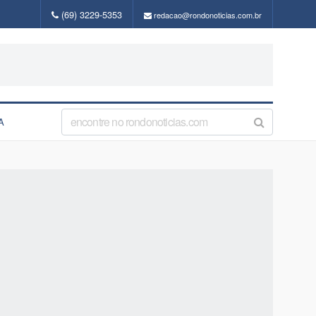
(69) 3229-5353
redacao@rondonoticias.com.br
A