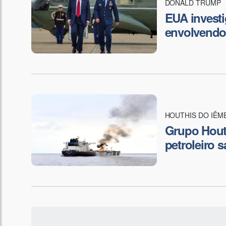
DONALD TRUMP
EUA investi
envolvendo
HOUTHIS DO IÊM
Grupo Houth
petroleiro 