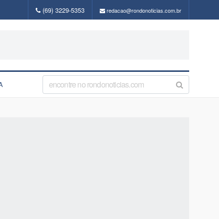
(69) 3229-5353
redacao@rondonoticias.com.br
A