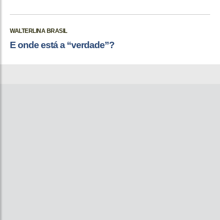
WALTERLINA BRASIL
E onde está a “verdade”?