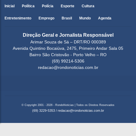
Inicial
Política
Polícia
Esporte
Cultura
Entretenimento
Emprego
Brasil
Mundo
Agenda
Direção Geral e Jornalista Responsável
Arimar Souza de Sá – DRT/RO 000389
Avenida Quintino Bocaiúva, 2475, Primeiro Andar Sala 05
Bairro São Cristovão - Porto Velho – RO
(69) 99214-5306
redacao@rondonoticias.com.br
© Copyright 2001 - 2026 - RondoNoticias | Todos os Direitos Reservados
(69) 3229-5353
/
redacao@rondonoticias.com.br