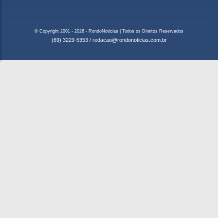
© Copyright 2001 - 2026 - RondoNoticias | Todos os Direitos Reservados
(69) 3229-5353
/
redacao@rondonoticias.com.br