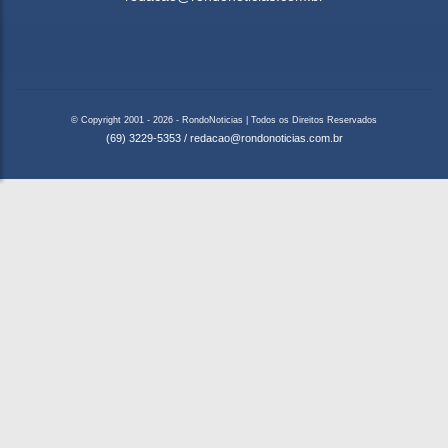
© Copyright 2001 - 2026 - RondoNoticias | Todos os Direitos Reservados
(69) 3229-5353
/
redacao@rondonoticias.com.br