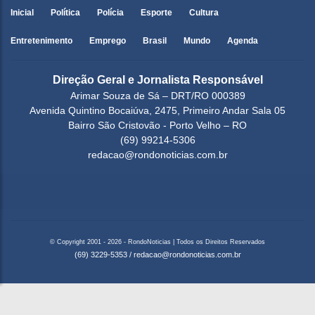
Inicial
Política
Polícia
Esporte
Cultura
Entretenimento
Emprego
Brasil
Mundo
Agenda
Direção Geral e Jornalista Responsável
Arimar Souza de Sá – DRT/RO 000389
Avenida Quintino Bocaiúva, 2475, Primeiro Andar Sala 05
Bairro São Cristovão - Porto Velho – RO
(69) 99214-5306
redacao@rondonoticias.com.br
© Copyright 2001 - 2026 - RondoNoticias | Todos os Direitos Reservados
(69) 3229-5353
/
redacao@rondonoticias.com.br