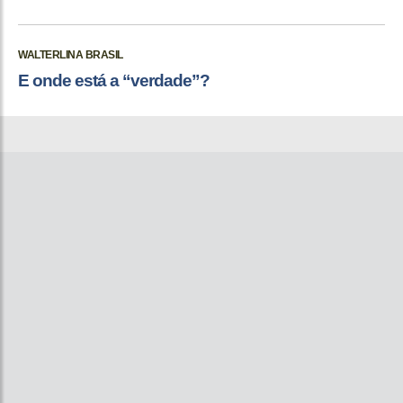
WALTERLINA BRASIL
E onde está a “verdade”?