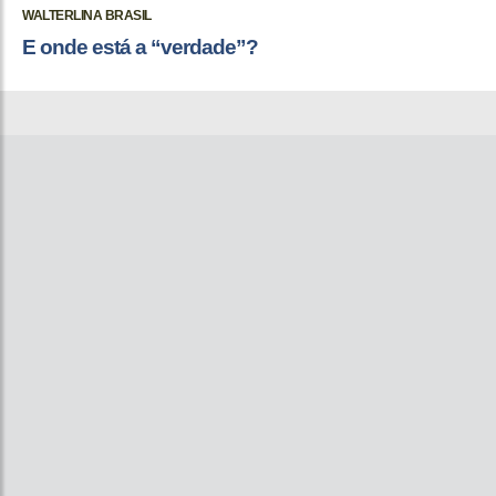
WALTERLINA BRASIL
E onde está a “verdade”?