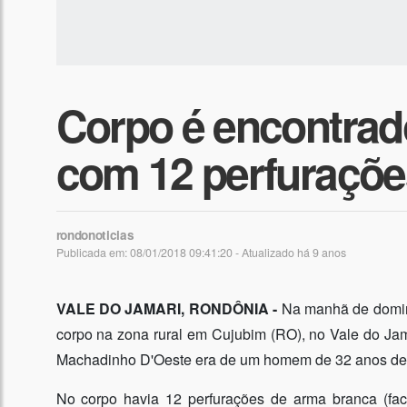
Corpo é encontrado 
com 12 perfuraçõe
rondonoticias
Publicada em: 08/01/2018 09:41:20 - Atualizado
há 9 anos
VALE DO JAMARI, RONDÔNIA -
Na manhã de doming
corpo na zona rural em Cujubim (RO), no Vale do Jam
Machadinho D'Oeste era de um homem de 32 anos de
No corpo havia 12 perfurações de arma branca (fac