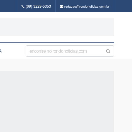
(69) 3229-5353
redacao@rondonoticias.com.br
A