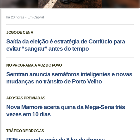
há 23 horas
- Em Capital
JOGO DE CENA
Saída da eleição é estratégia de Confúcio para
evitar “sangrar” antes do tempo
NO PROGRAMA A VOZ DO POVO
Semtran anuncia semáforos inteligentes e novas
mudanças no trânsito de Porto Velho
APOSTAS PREMIADAS
Nova Mamoré acerta quina da Mega-Sena três
vezes em 10 dias
TRÁFICO DE DROGAS
PRF apreende mais de 8 kg de drogas