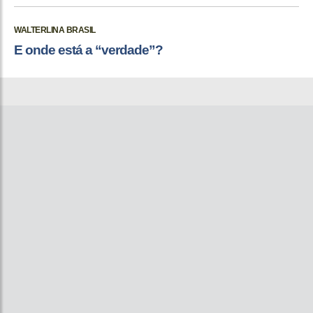
WALTERLINA BRASIL
E onde está a “verdade”?