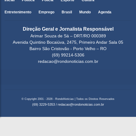
Inicial
Política
Polícia
Esporte
Cultura
Entretenimento
Emprego
Brasil
Mundo
Agenda
Direção Geral e Jornalista Responsável
Arimar Souza de Sá – DRT/RO 000389
Avenida Quintino Bocaiúva, 2475, Primeiro Andar Sala 05
Bairro São Cristovão - Porto Velho – RO
(69) 99214-5306
redacao@rondonoticias.com.br
© Copyright 2001 - 2026 - RondoNoticias | Todos os Direitos Reservados
(69) 3229-5353
/
redacao@rondonoticias.com.br