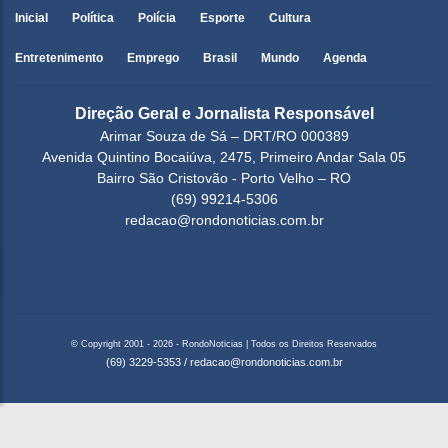
Inicial
Política
Polícia
Esporte
Cultura
Entretenimento
Emprego
Brasil
Mundo
Agenda
Direção Geral e Jornalista Responsável
Arimar Souza de Sá – DRT/RO 000389
Avenida Quintino Bocaiúva, 2475, Primeiro Andar Sala 05
Bairro São Cristovão - Porto Velho – RO
(69) 99214-5306
redacao@rondonoticias.com.br
© Copyright 2001 - 2026 - RondoNoticias | Todos os Direitos Reservados
(69) 3229-5353
/
redacao@rondonoticias.com.br