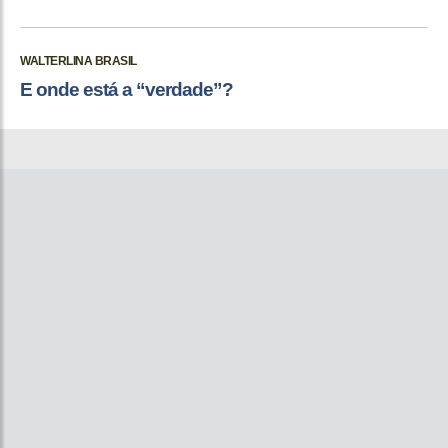
WALTERLINA BRASIL
E onde está a “verdade”?