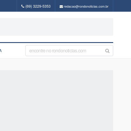
(69) 3229-5353
redacao@rondonoticias.com.br
A