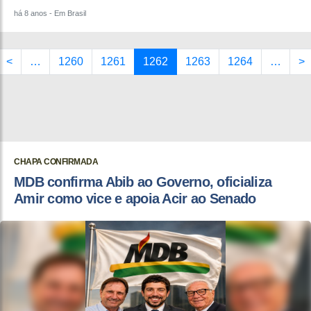
há 8 anos
- Em Brasil
<
…
1260
1261
1262
1263
1264
…
>
CHAPA CONFIRMADA
MDB confirma Abib ao Governo, oficializa
Amir como vice e apoia Acir ao Senado