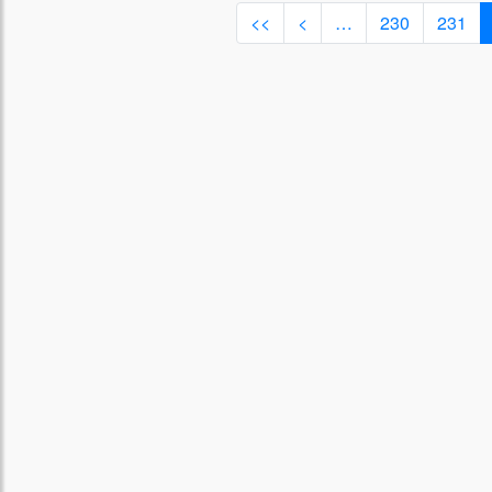
<<
<
…
230
231