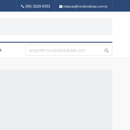
(69) 3229-5353
redacao@rondonoticias.com.br
A