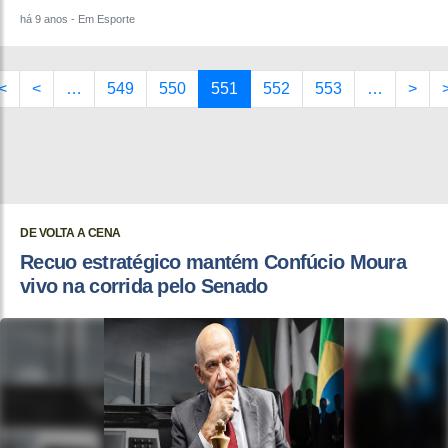
há 9 anos
- Em Esporte
<
<
…
549
550
551
552
553
…
>
DE VOLTA A CENA
Recuo estratégico mantém Confúcio Moura
vivo na corrida pelo Senado