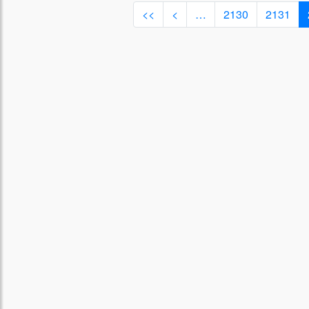
<<
<
…
2130
2131