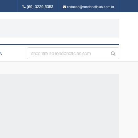
(69) 3229-5353
redacao@rondonoticias.com.br
A