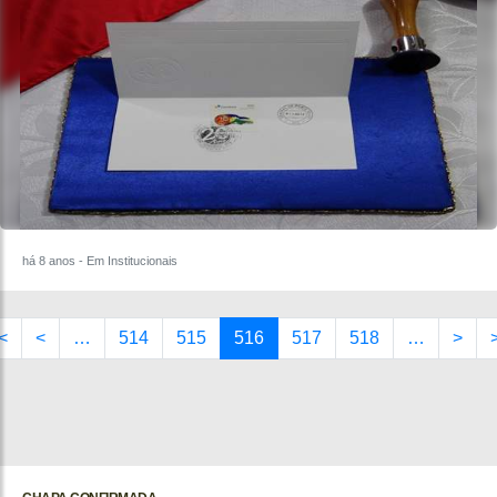
há 8 anos
- Em Institucionais
<
<
…
514
515
516
517
518
…
>