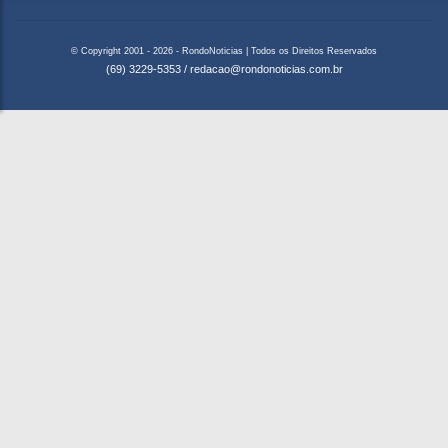
© Copyright 2001 - 2026 - RondoNoticias | Todos os Direitos Reservados
(69) 3229-5353
/
redacao@rondonoticias.com.br