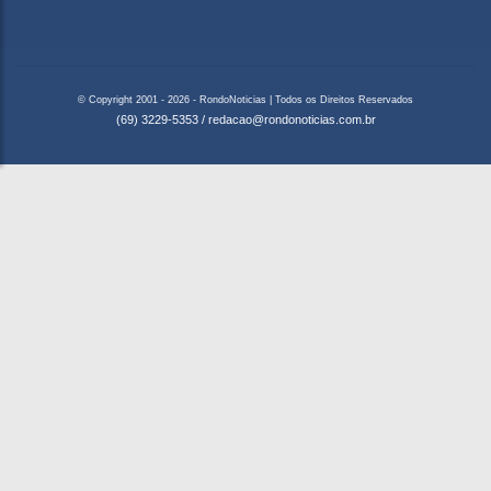
© Copyright 2001 - 2026 - RondoNoticias | Todos os Direitos Reservados
(69) 3229-5353
/
redacao@rondonoticias.com.br