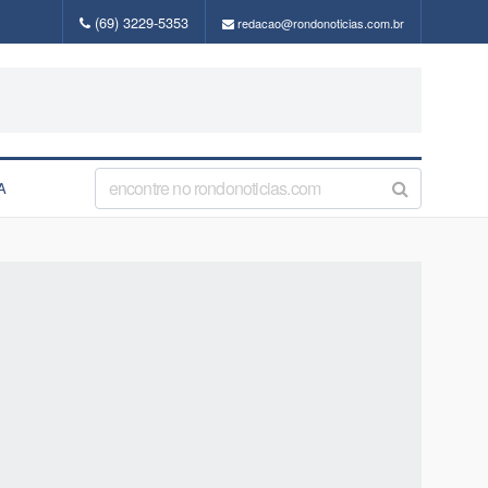
(69) 3229-5353
redacao@rondonoticias.com.br
A