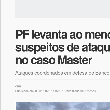
PF levanta ao meno
suspeitos de ataq
no caso Master
Ataques coordenados em defesa do Banco M
cnn
Publicada em: 09/01/2026 11:02:07 - Atualizado
há 7 meses