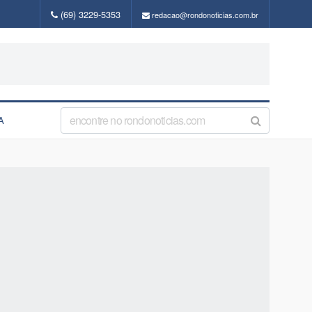
(69) 3229-5353
redacao@rondonoticias.com.br
A