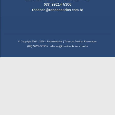
(69) 99214-5306
redacao@rondonoticias.com.br
© Copyright 2001 - 2026 - RondoNoticias | Todos os Direitos Reservados
(69) 3229-5353
/
redacao@rondonoticias.com.br