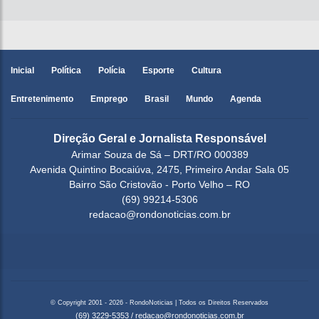
Inicial
Política
Polícia
Esporte
Cultura
Entretenimento
Emprego
Brasil
Mundo
Agenda
Direção Geral e Jornalista Responsável
Arimar Souza de Sá – DRT/RO 000389
Avenida Quintino Bocaiúva, 2475, Primeiro Andar Sala 05
Bairro São Cristovão - Porto Velho – RO
(69) 99214-5306
redacao@rondonoticias.com.br
© Copyright 2001 - 2026 - RondoNoticias | Todos os Direitos Reservados
(69) 3229-5353
/
redacao@rondonoticias.com.br