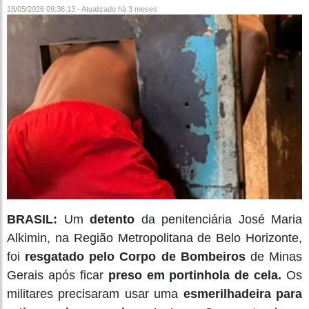
18/05/2026 09:36:13 - Atualizado
há 3 meses
BRASIL:
Um
detento
da penitenciária José Maria
Alkimin, na Região Metropolitana de Belo Horizonte,
foi
resgatado pelo Corpo de Bombeiros
de Minas
Gerais após ficar
preso em portinhola de cela.
Os
militares precisaram usar uma
esmerilhadeira para