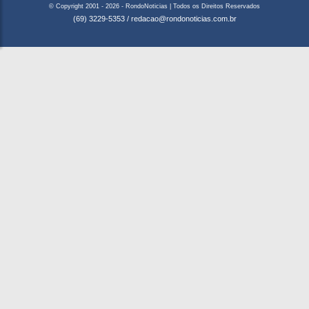
© Copyright 2001 - 2026 - RondoNoticias | Todos os Direitos Reservados
(69) 3229-5353
/
redacao@rondonoticias.com.br