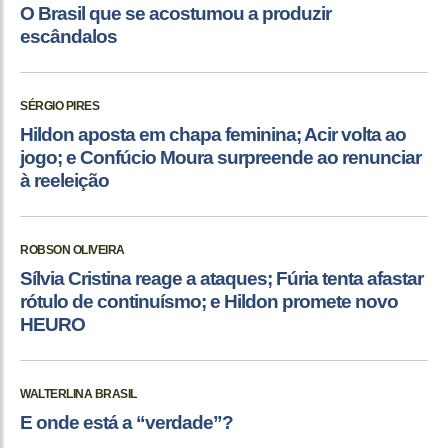
O Brasil que se acostumou a produzir
escândalos
SÉRGIO PIRES
Hildon aposta em chapa feminina; Acir volta ao
jogo; e Confúcio Moura surpreende ao renunciar
à reeleição
ROBSON OLIVEIRA
Sílvia Cristina reage a ataques; Fúria tenta afastar
rótulo de continuísmo; e Hildon promete novo
HEURO
WALTERLINA BRASIL
E onde está a “verdade”?