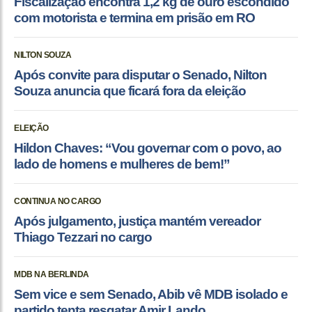
Fiscalização encontra 1,2 kg de ouro escondido
com motorista e termina em prisão em RO
NILTON SOUZA
Após convite para disputar o Senado, Nilton
Souza anuncia que ficará fora da eleição
ELEIÇÃO
Hildon Chaves: “Vou governar com o povo, ao
lado de homens e mulheres de bem!”
CONTINUA NO CARGO
Após julgamento, justiça mantém vereador
Thiago Tezzari no cargo
MDB NA BERLINDA
Sem vice e sem Senado, Abib vê MDB isolado e
partido tenta resgatar Amir Lando