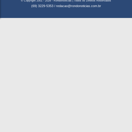
© Copyright 2001 - 2026 - RondoNoticias | Todos os Direitos Reservados
(69) 3229-5353
/
redacao@rondonoticias.com.br