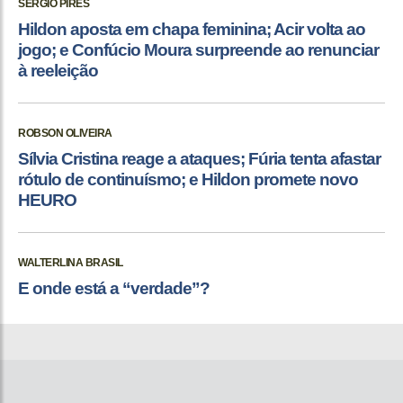
SÉRGIO PIRES
Hildon aposta em chapa feminina; Acir volta ao
jogo; e Confúcio Moura surpreende ao renunciar
à reeleição
ROBSON OLIVEIRA
Sílvia Cristina reage a ataques; Fúria tenta afastar
rótulo de continuísmo; e Hildon promete novo
HEURO
WALTERLINA BRASIL
E onde está a “verdade”?