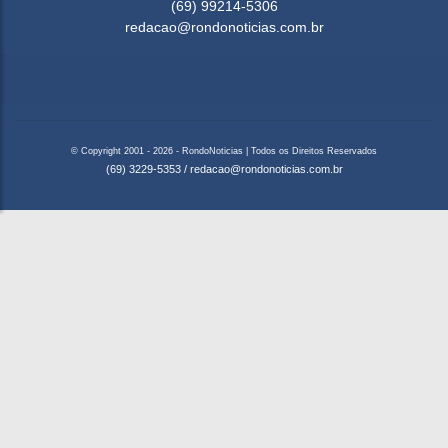
(69) 99214-5306
redacao@rondonoticias.com.br
© Copyright 2001 - 2026 - RondoNoticias | Todos os Direitos Reservados
(69) 3229-5353
/
redacao@rondonoticias.com.br