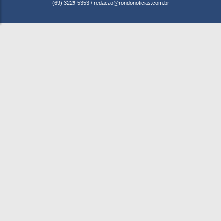
(69) 3229-5353
/
redacao@rondonoticias.com.br