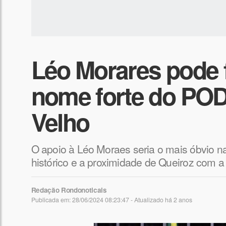
Léo Morares pode 
nome forte do PO
Velho
O apoio à Léo Moraes seria o mais óbvio n
histórico e a proximidade de Queiroz com a
Redação Rondonoticais
Publicada em: 28/06/2024 08:23:47 - Atualizado
há 2 anos