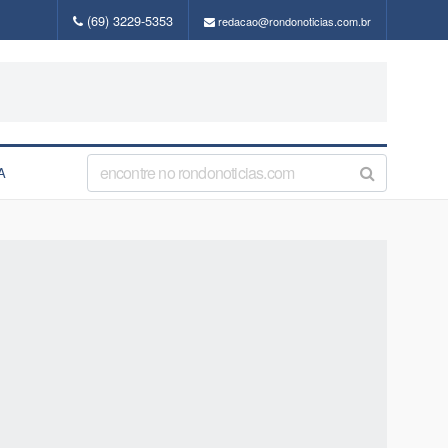
(69) 3229-5353
redacao@rondonoticias.com.br
A