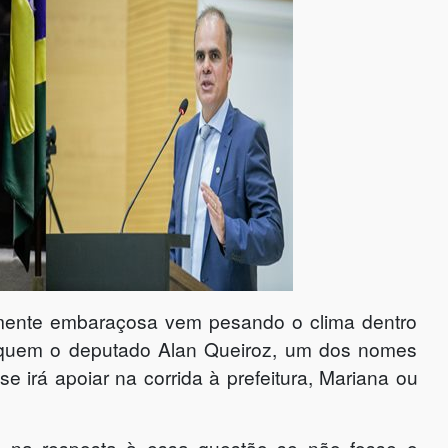
te embaraçosa vem pesando o clima dentro
quem o deputado Alan Queiroz, um dos nomes
e irá apoiar na corrida à prefeitura, Mariana ou
o na resposta à essa questão se não fosse o