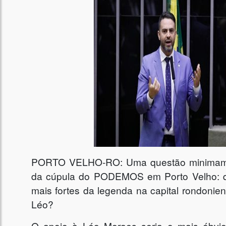
PORTO VELHO-RO: Uma questão minimamen
da cúpula do PODEMOS em Porto Velho: 
mais fortes da legenda na capital rondoniens
Léo?
O apoio à Léo Moraes seria o mais óbvi