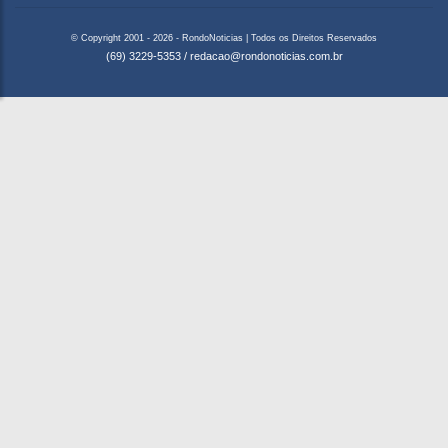
© Copyright 2001 - 2026 - RondoNoticias | Todos os Direitos Reservados
(69) 3229-5353
/
redacao@rondonoticias.com.br