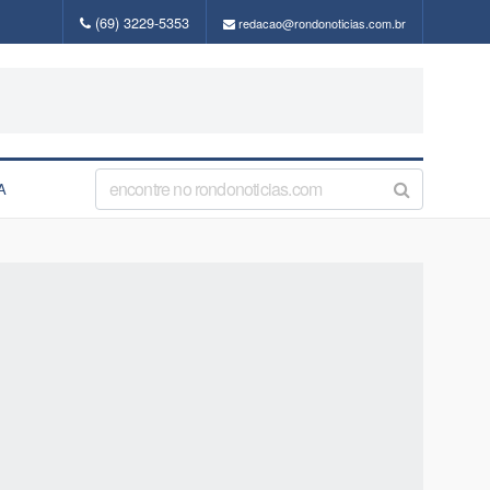
(69) 3229-5353
redacao@rondonoticias.com.br
A