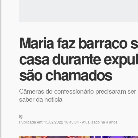
Maria faz barraco s
casa durante expu
são chamados
Câmeras do confessionário precisaram ser d
saber da notícia
ig
Publicada em: 15/02/2022 18:43:04 - Atualizado
há 4 anos