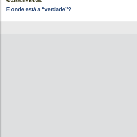
WALTERLINA BRASIL
E onde está a “verdade”?