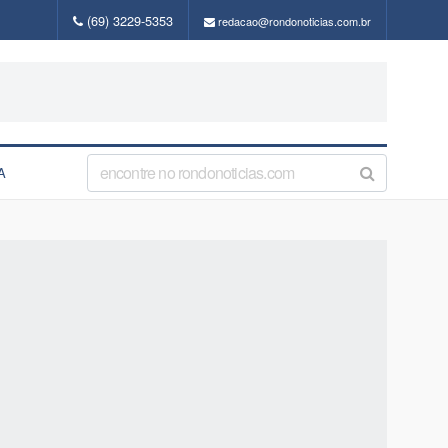
(69) 3229-5353
redacao@rondonoticias.com.br
A