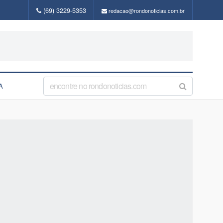
(69) 3229-5353
redacao@rondonoticias.com.br
A