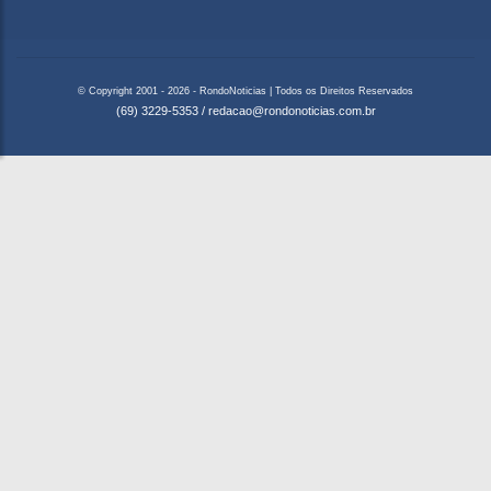
© Copyright 2001 - 2026 - RondoNoticias | Todos os Direitos Reservados
(69) 3229-5353
/
redacao@rondonoticias.com.br