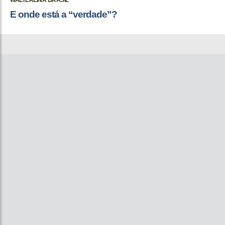
WALTERLINA BRASIL
E onde está a “verdade”?