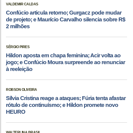
VALDEMIR CALDAS
Confúcio articula retorno; Gurgacz pode mudar
de projeto; e Maurício Carvalho silencia sobre R$
2 milhões
SÉRGIO PIRES
Hildon aposta em chapa feminina; Acir volta ao
jogo; e Confúcio Moura surpreende ao renunciar
à reeleição
ROBSON OLIVEIRA
Sílvia Cristina reage a ataques; Fúria tenta afastar
rótulo de continuísmo; e Hildon promete novo
HEURO
WALTERLINA BRASIL