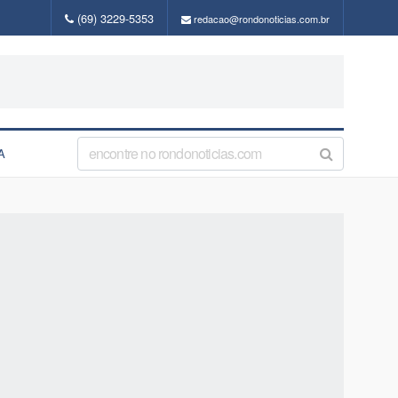
(69) 3229-5353
redacao@rondonoticias.com.br
A