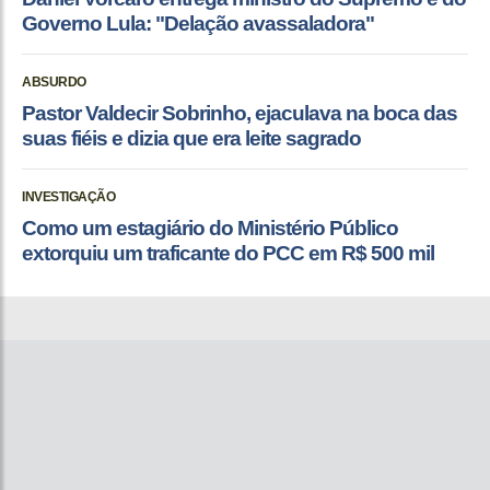
Governo Lula: "Delação avassaladora"
ABSURDO
Pastor Valdecir Sobrinho, ejaculava na boca das
suas fiéis e dizia que era leite sagrado
INVESTIGAÇÃO
Como um estagiário do Ministério Público
extorquiu um traficante do PCC em R$ 500 mil