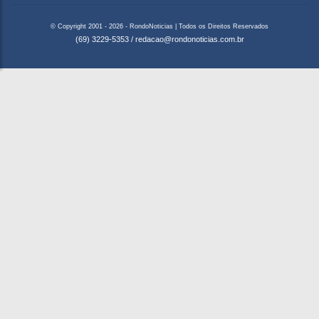
© Copyright 2001 - 2026 - RondoNoticias | Todos os Direitos Reservados
(69) 3229-5353
/
redacao@rondonoticias.com.br